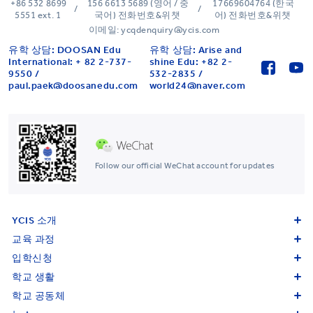
+86 532 8699
156 6613 5689 (영어 / 중
17669604764 (한국
/
/
5551 ext. 1
국어) 전화번호&위챗
어) 전화번호&위챗
이메일: ycqdenquiry@ycis.com
유학 상담: DOOSAN Edu
유학 상담: Arise and
International: + 82 2-737-
shine Edu: +82 2-
9550 /
532-2835 /
paul.paek@doosanedu.com
world24@naver.com
Follow our official WeChat account for updates
YCIS 소개
교육 과정
입학신청
학교 생활
학교 공동체