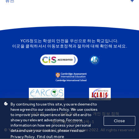
뉴스
YCIS청도는 학생의 안전을 우선으로 하는 학교입니다.
이곳을
클릭하셔서 아동보호정책과 절차에 대해 확인해 보세요.
By continuing to use this site, you are deemed to
have agreed to our cookies Policy. We use cookies
사이트 맵
법률 정보
개인 정보 정책
to improve your experience on our site and to
show you relevant advertising. For more
Close
鲁ICP备20001592号-1
information on how we process your personal
© Yew Chung International School of Qingdao 2022. All rights reserved
data and use your cookies, please read our
Find out more
Privacy Policy.