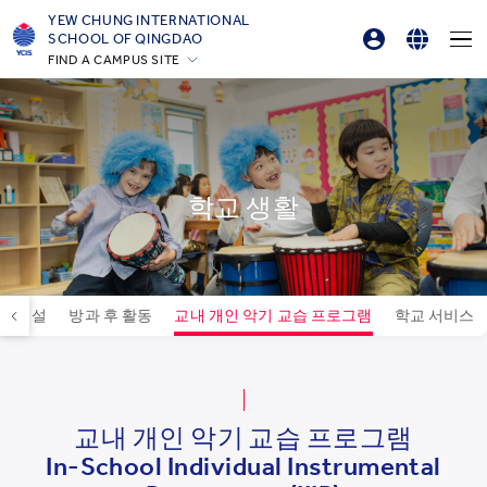
YEW CHUNG INTERNATIONAL
SCHOOL OF QINGDAO
FIND A CAMPUS SITE
학부모 로그인
English
Hong Kong
온라인 주문
简体中文
Silicon Valley
Beijing
한국어
Beijing Yizhuang
학교 생활
Chongqing
Qingdao
Shanghai
교 시설
방과 후 활동
교내 개인 악기 교습 프로그램
학교 서비스
All YCYW Schools
교내 개인 악기 교습 프로그램
In-School Individual Instrumental