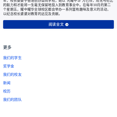
年，校长婆婆于香港创办首间学校，她以“光耀中华”为己任，用无与伦比
的毅力和才能将一生毫无保留地投入到教育事业中。在每年10月的第二
个星期五，耀中耀华全球校区都会举办一系列富有趣味及意义的活动，
以纪念校长婆婆对教育的远见及贡献。
阅读全文
更多
我们的学生
奖学金
我们的校友
新闻
校历
我们的团队