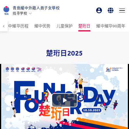
青島耀中外籍人員子女學校
找寻学校
家长登录
English
香港
耀中耀华历程
耀中优势
儿童保护
楚珩日
耀中耀华90周年
美国硅谷
在线订购
简体中文
北京
한국어
北京亦莊
楚珩日2025
重庆
青岛
上海
所有耀中耀华学校
Play
Video