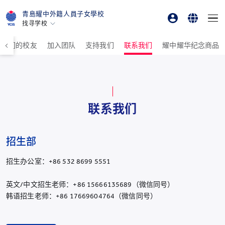
青島耀中外籍人員子女學校
找寻学校
家长登录
English
香港
我们的校友
加入团队
支持我们
联系我们
耀中耀华纪念商品
美国硅谷
在线订购
简体中文
北京
한국어
北京亦莊
重庆
联系我们
青岛
上海
招生部
所有耀中耀华学校
招生办公室：+86 532 8699 5551
英文/中文招生老师：+86 15666135689（微信同号）
韩语招生老师：+86 17669604764（微信同号）