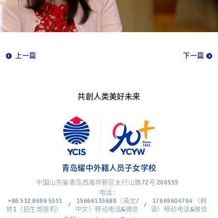
Video
上一篇
下一篇
共創人类美好未来
青岛耀中外籍人员子女学校
中国山东省青岛西海岸新区太行山路72号 266555
电话：
+86 532 8699 5551
15666135689（英文/
17669604764 （韩
/
/
转1（招生部座机）
中文）移动电话&微信
语）移动电话&微信