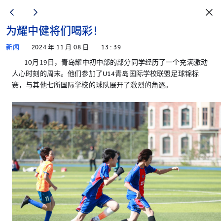
为耀中健将们喝彩！
新闻
2024 年 11 月 08 日
13 : 39
10月19日，青岛耀中初中部的部分同学经历了一个充满激动
人心时刻的周末。他们参加了U14青岛国际学校联盟足球锦标
赛，与其他七所国际学校的球队展开了激烈的角逐。