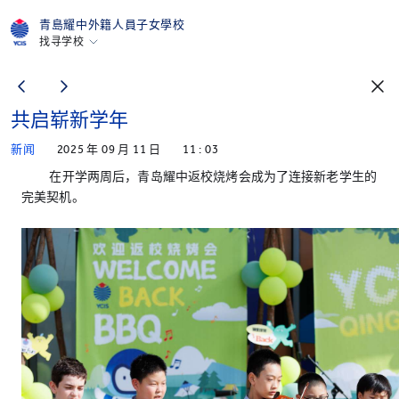
青島耀中外籍人員子女學校
找寻学校
香港
美国硅谷
共启崭新学年
北京
北京亦莊
新闻
2025 年 09 月 11 日
11 : 03
在开学两周后，青岛耀中返校烧烤会成为了连接新老学生的
重庆
完美契机。
青岛
上海
所有耀中耀华学校