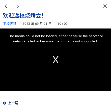
欢迎返校烧烤会！
学校视频
2023 年 09 月 01 日
10 : 00
This
The media could not be loaded, either because the server or
is
network failed or because the format is not supported.
a
modal
window.
上一篇